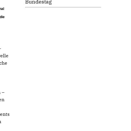
Bundestag
nal
die
-
elle
oche
 –
en
ments
n