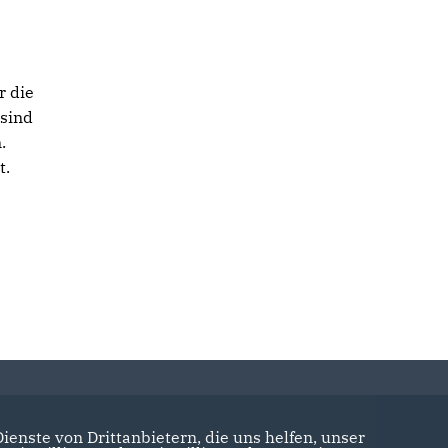
r die
 sind
.
t.
enste von Drittanbietern, die uns helfen, unser