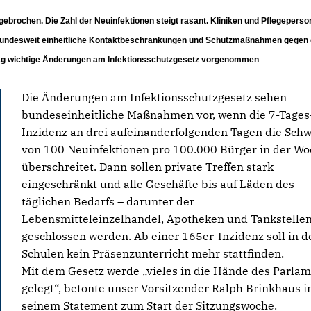
ebrochen. Die Zahl der Neuinfektionen steigt rasant. Kliniken und Pflegeperso
es bundesweit einheitliche Kontaktbeschränkungen und Schutzmaßnahmen gegen 
tag wichtige Änderungen am Infektionsschutzgesetz vorgenommen
Die Änderungen am Infektionsschutzgesetz sehen
bundeseinheitliche Maßnahmen vor, wenn die 7-Tages
Inzidenz an drei aufeinanderfolgenden Tagen die Schw
von 100 Neuinfektionen pro 100.000 Bürger in der W
überschreitet. Dann sollen private Treffen stark
eingeschränkt und alle Geschäfte bis auf Läden des
täglichen Bedarfs – darunter der
Lebensmitteleinzelhandel, Apotheken und Tankstellen
geschlossen werden. Ab einer 165er-Inzidenz soll in d
Schulen kein Präsenzunterricht mehr stattfinden.
Mit dem Gesetz werde „vieles in die Hände des Parla
gelegt“, betonte unser Vorsitzender Ralph Brinkhaus i
seinem Statement zum Start der Sitzungswoche.