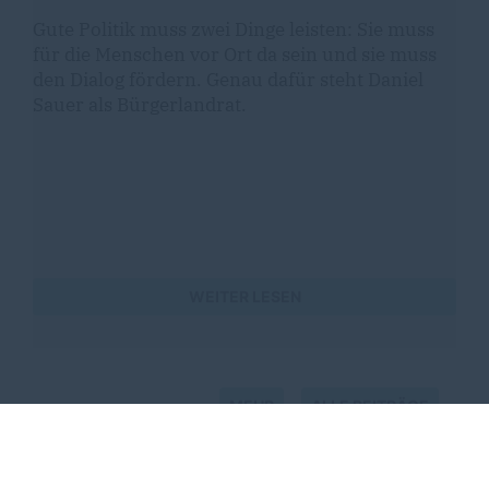
Gute Politik muss zwei Dinge leisten: Sie muss
für die Menschen vor Ort da sein und sie muss
den Dialog fördern. Genau dafür steht Daniel
Sauer als Bürgerlandrat.
WEITER LESEN
MEHR
ALLE BEITRÄGE
Termine