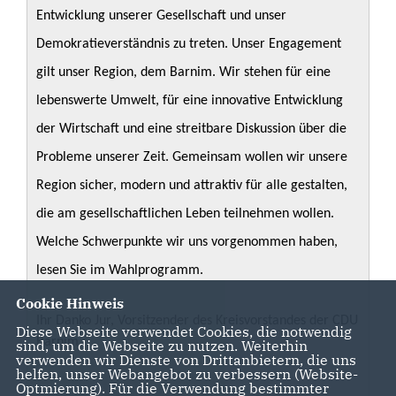
Entwicklung unserer Gesellschaft und unser
Demokratieverständnis zu treten. Unser Engagement
gilt unser Region, dem Barnim. Wir stehen für eine
lebenswerte Umwelt, für eine innovative Entwicklung
der Wirtschaft und eine streitbare Diskussion über die
Probleme unserer Zeit. Gemeinsam wollen wir unsere
Region sicher, modern und attraktiv für alle gestalten,
die am gesellschaftlichen Leben teilnehmen wollen.
Welche Schwerpunkte wir uns vorgenommen haben,
lesen Sie im Wahlprogramm.
Cookie Hinweis
Ihr Danko Jur, Vorsitzender des Kreisvorstandes der CDU
Diese Webseite verwendet Cookies, die notwendig
Barnim
sind, um die Webseite zu nutzen. Weiterhin
verwenden wir Dienste von Drittanbietern, die uns
helfen, unser Webangebot zu verbessern (Website-
Optmierung). Für die Verwendung bestimmter