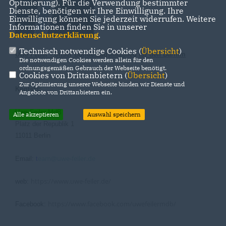
Optmierung). Für die Verwendung bestimmter
Dienste, benötigen wir Ihre Einwilligung. Ihre
Einwilligung können Sie jederzeit widerrufen. Weitere
Informationen finden Sie in unserer
Datenschutzerklärung
.
Technisch notwendige Cookies (
Übersicht
)
Uwe Feiler - Unser Bundestagsmitglied für den Barnim
Die notwendigen Cookies werden allein für den
ordnungsgemäßen Gebrauch der Webseite benötigt.
Cookies von Drittanbietern (
Übersicht
)
Zur Optimierung unserer Webseite binden wir Dienste und
Kontakt:
Angebote von Drittanbietern ein.
Uwe Feiler MdB
Alle akzeptieren
Auswahl speichern
Platz der Republik 1
11011 Berlin
eam@uwe-feiler.de
Email:
t
https://www.uwe-feiler.de/
web:
https://www.facebook.com/uwefeilermdb/
Facebook: