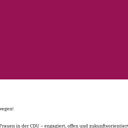
wegen!
rauen in der CDU – engagiert, offen und zukunftsorientiert