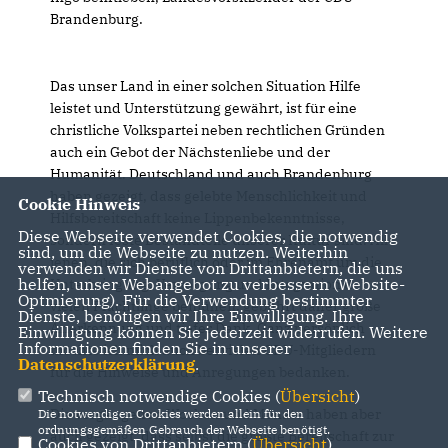
Brandenburg.
Das unser Land in einer solchen Situation Hilfe
leistet und Unterstützung gewährt, ist für eine
christliche Volkspartei neben rechtlichen Gründen
auch ein Gebot der Nächstenliebe und der
Humanität. Deutschland und auch Brandenburg
haben gezeigt, dass gelebte Menschlichkeit und
Cookie Hinweis
Hilfsbereitschaft keine Lippenbekenntnisse,
Diese Webseite verwendet Cookies, die notwendig
sondern feste Bestandteile unserer Kultur sind. All
sind, um die Webseite zu nutzen. Weiterhin
jenen, die sich beruflich oder im Ehrenamt um die
verwenden wir Dienste von Drittanbietern, die uns
helfen, unser Webangebot zu verbessern (Website-
Unterbringung, Versorgung und Integration der
Optmierung). Für die Verwendung bestimmter
vielen Flüchtlinge bemühen, gebührt daher große
Dienste, benötigen wir Ihre Einwilligung. Ihre
Anerkennung und tiefer Dank. Ganz persönlich
Einwilligung können Sie jederzeit widerrufen. Weitere
Informationen finden Sie in unserer
möchte ich mich auch bei vielen CDU-Mitgliedern
Datenschutzerklärung
.
für die Hinweise und Anregungen bedanken.
Technisch notwendige Cookies (
Übersicht
)
Die vergangenen Wochen und Monate haben aber
Die notwendigen Cookies werden allein für den
ordnungsgemäßen Gebrauch der Webseite benötigt.
auch gezeigt, dass selbst die größte Bereitschaft zur
Cookies von Drittanbietern (
Übersicht
)