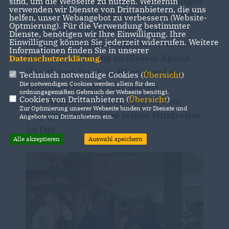
Gespräch über aktuelle Entwicklungen
sind, um die Webseite zu nutzen. Weiterhin
verwenden wir Dienste von Drittanbietern, die uns
zu kommen. Darüber hinaus waren die
helfen, unser Webangebot zu verbessern (Website-
Optmierung). Für die Verwendung bestimmter
Pflege der Geschichte und die
Dienste, benötigen wir Ihre Einwilligung. Ihre
Einwilligung können Sie jederzeit widerrufen. Weitere
Handwerkstradition dieses Ortes ein
Informationen finden Sie in unserer
besonderes Thema an diesem Abend.
Datenschutzerklärung
.
Herzlichen Dank an Bürgermeister
Technisch notwendige Cookies (
Übersicht
)
Die notwendigen Cookies werden allein für den
Bernhard Ströbele für seinen
ordnungsgemäßen Gebrauch der Webseite benötigt.
Cookies von Drittanbietern (
Übersicht
)
interessanten Vortrag und für sein
Zur Optimierung unserer Webseite binden wir Dienste und
Engagement und das seiner Mitstreiter
Angebote von Drittanbietern ein.
im Ort.
Alle akzeptieren
Auswahl speichern