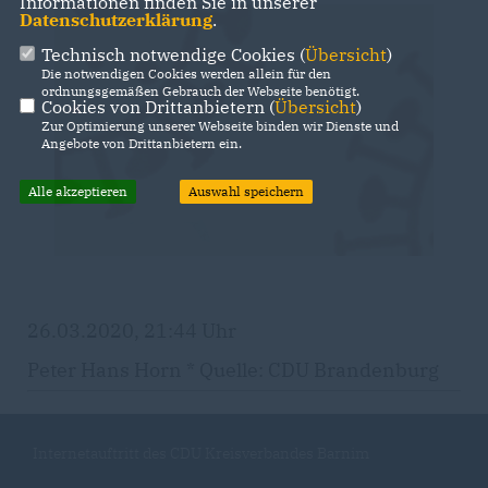
Informationen finden Sie in unserer
Datenschutzerklärung
.
Technisch notwendige Cookies (
Übersicht
)
Die notwendigen Cookies werden allein für den
ordnungsgemäßen Gebrauch der Webseite benötigt.
Cookies von Drittanbietern (
Übersicht
)
Zur Optimierung unserer Webseite binden wir Dienste und
Angebote von Drittanbietern ein.
Alle akzeptieren
Auswahl speichern
26.03.2020, 21:44 Uhr
Peter Hans Horn * Quelle: CDU Brandenburg
Internetauftritt des CDU Kreisverbandes Barnim