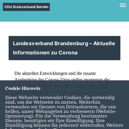
CDU Kreisverband Barnim
Landesverband Brandenburg – Aktuelle
Informationen zu Corona
Die aktuellen Entwicklungen und die rasante
Ausbreitung des Corona-Virus stellen momentan die
gesamte Gesellschaft vor große Herausforderungen.
Cookie Hinweis
Auf der Website der CDU Brandenburg finden Sie
Diese Webseite verwendet Cookies, die notwendig
wichtige Informationen über die Geschehnisse und
sind, um die Webseite zu nutzen. Weiterhin
Regelungen, insbesondere in Brandenburg.
verwenden wir Dienste von Drittanbietern, die uns
helfen, unser Webangebot zu verbessern (Website-
https://www.cdu-
Optmierung). Für die Verwendung bestimmter
Dienste, benötigen wir Ihre Einwilligung. Ihre
brandenburg.de/lokalas_1_1_726_Aktuelle-
Einwilligung können Sie jederzeit widerrufen. Weitere
Informationen-zum-Corona-Virus.html