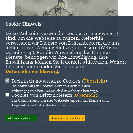
Cookie Hinweis
Diese Webseite verwendet Cookies, die notwendig
sind, um die Webseite zu nutzen. Weiterhin
verwenden wir Dienste von Drittanbietern, die uns
helfen, unser Webangebot zu verbessern (Website-
Optmierung). Für die Verwendung bestimmter
Dienste, benötigen wir Ihre Einwilligung. Ihre
Einwilligung können Sie jederzeit widerrufen. Weitere
Informationen finden Sie in unserer
Jagdschloss Schorfheide | Grafik: Peter Hans Horn
Datenschutzerklärung
.
Technisch notwendige Cookies (
Übersicht
)
Die notwendigen Cookies werden allein für den
"Ich freue mich sehr über die positive Nachricht,
ordnungsgemäßen Gebrauch der Webseite benötigt.
Cookies von Drittanbietern (
Übersicht
)
dass das Jagdschloss Schorfheide im Rahmen des
Zur Optimierung unserer Webseite binden wir Dienste und
Förderprogramms "Kultur in ländlichen Räumen"
Angebote von Drittanbietern ein.
15.000 Euro aus dem "Soforthilfeprogramm
Heimatmuseen" erhält.
Alle akzeptieren
Auswahl speichern
Damit wird wieder einmal ein kleines