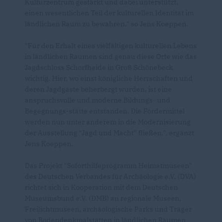
Kulturzentrum gestärkt und dabei unterstützt,
einen wesentlichen Teil der kulturellen Identität im
ländlichen Raum zu bewahren." so Jens Koeppen.
"Für den Erhalt eines vielfältigen kulturellen Lebens
in ländlichen Räumen sind genau diese Orte wie das
Jagdschloss Schorfheide in Groß Schönebeck
wichtig. Hier, wo einst königliche Herrschaften und
deren Jagdgäste beherbergt wurden, ist eine
anspruchsvolle und moderne Bildungs- und
Begegnungs-stätte entstanden. Die Fördermittel
werden nun unter anderem in die Modernisierung
der Ausstellung "Jagd und Macht" fließen.", ergänzt
Jens Koeppen.
Das Projekt "Soforthilfeprogramm Heimatmuseen"
des Deutschen Verbandes für Archäologie e.V. (DVA)
richtet sich in Kooperation mit dem Deutschen
Museumsbund e.V. (DMB) an regionale Museen,
Freilichtmuseen, archäologische Parks und Träger
von Bodendenkmalstätten in ländlichen Räumen