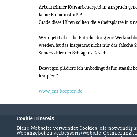
Arbeitnehmer Kurzarbeitergeld in Anspruch genom
keine Einbahnstraße!
Grade diese Hilfen sollten die Arbeitsplätze in
Wenn jetzt aber die Entscheidung zur Werksschli
werden, ist das insgesamt nicht nur das falsche 
Steuerzahler ein Schlag ins Gesicht.
Deswegen plädiere ich unbedingt dafür, staatlich
knüpfen.“
www.jens-koeppen.de
Cookie Hinweis
Diese Webseite verwendet Cookies, die notwendig si
Internetauftritt des CDU Kreisverbandes
Webangebot zu verbessern (Website-Optmierung). Fü
Barnim