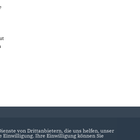
e
ut
n
enste von Drittanbietern, die uns helfen, unser
Einwilligung. Ihre Einwilligung können Sie