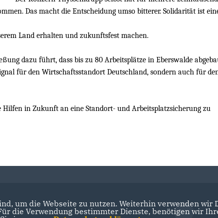
men. Das macht die Entscheidung umso bitterer. Solidarität ist ein
 unserem Land erhalten und zukunftsfest machen.
eßung dazu führt, dass bis zu 80 Arbeitsplätze in Eberswalde abgeba
Signal für den Wirtschaftsstandort Deutschland, sondern auch für de
e Hilfen in Zukunft an eine Standort- und Arbeitsplatzsicherung zu
nd, um die Webseite zu nutzen. Weiterhin verwenden wir Di
r die Verwendung bestimmter Dienste, benötigen wir Ihre 
CDU Brandenburg