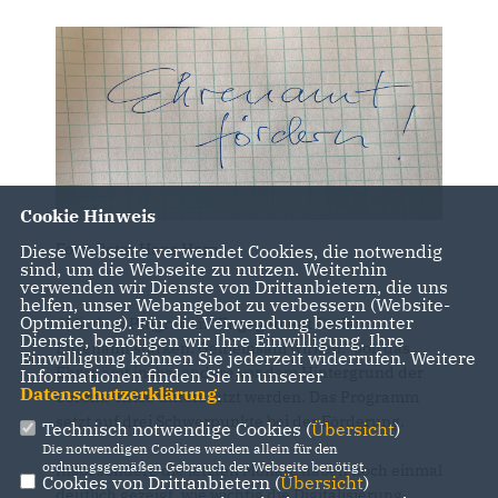
Cookie Hinweis
Foto: Peter Hans Horn
Diese Webseite verwendet Cookies, die notwendig
sind, um die Webseite zu nutzen. Weiterhin
verwenden wir Dienste von Drittanbietern, die uns
helfen, unser Webangebot zu verbessern (Website-
Optmierung). Für die Verwendung bestimmter
"Mit dem Programm "Engagement fördern.
Dienste, benötigen wir Ihre Einwilligung. Ihre
Ehrenamt stärken. Gemeinsam wirken." soll das
Einwilligung können Sie jederzeit widerrufen. Weitere
Ehrenamt insbesondere vor dem Hintergrund der
Informationen finden Sie in unserer
Datenschutzerklärung
.
Corona-Krise unterstützt werden. Das Programm
setzt auf drei Schwerpunkte bei der Förderung.
Technisch notwendige Cookies (
Übersicht
)
Die notwendigen Cookies werden allein für den
ordnungsgemäßen Gebrauch der Webseite benötigt.
Insbesondere die letzten Monate haben noch einmal
Cookies von Drittanbietern (
Übersicht
)
deutlich gezeigt, wie wichtig die Digitalisierung