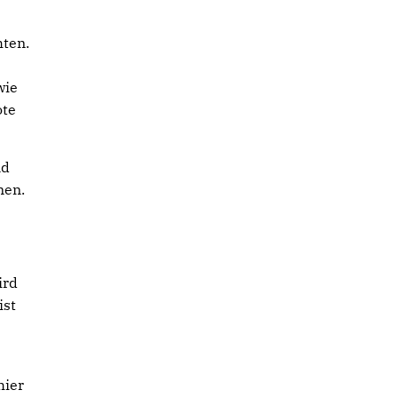
hten.
wie
ote
nd
nen.
ird
ist
hier