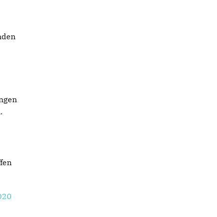
unden
angen
.
fen
020