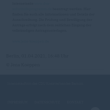
Internetseite
www.dva-
soforthilfeprogramm.de
beantragt werden. Hier
finden Sie auch alle Informationen und Details der
Ausschreibung. Die Prüfung und Bewilligung der
Anträge erfolgt nach dem zeitlichen Eingang der
vollständigen Antragsunterlagen.
www.jens-koeppen.de
Berlin, 01.04.2021, 16:48 Uhr
© Jens Koeppen
Internetauftritt des CDU Kreisverbandes Barnim
IMPRESSUM
DATENSCHUTZ
KONTAKT