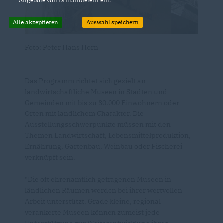
Angebote von Drittanbietern ein.
Alle akzeptieren
Auswahl speichern
Foto: Peter Hans Horn
Das Programm richtet sich gezielt an
landwirtschaftliche Museen in Städten und
Gemeinden mit bis zu 30.000 Einwohnern oder
Orten mit ländlichem Charakter. Die
Ausstellungsschwerpunkte müssen mit den
Themen Landwirtschaft, Lebensmittelproduktion,
Ernährung, Gartenbau, Weinbau oder Fischerei
verknüpft sein.
"Die oft ehrenamtlich getragenen Museen in
ländlichen Räumen werden bei ihrer wertvollen
Arbeit unterstützt. Grade kleine, regional
verankerte Museen können zumeist jede
Unterstützung zur Weiterentwicklung ihres