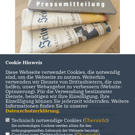
Cookie Hinweis
Diese Webseite verwendet Cookies, die notwendig
Seit längerem besteht das Problem: Wie komme ich
sind, um die Webseite zu nutzen. Weiterhin
ungefährdet über die L304 im Bereich Waldfrieden?
verwenden wir Dienste von Drittanbietern, die uns
helfen, unser Webangebot zu verbessern (Website-
Einzelne Maßnahmen für mehr Verkehrssicherheit
Optmierung). Für die Verwendung bestimmter
wurden von der Stadtverordnetenversammlung
Dienste, benötigen wir Ihre Einwilligung. Ihre
Einwilligung können Sie jederzeit widerrufen. Weitere
erfolgreich unterstützt. Erinnert sei an die
Informationen finden Sie in unserer
Einrichtung von Tempo 50 als Innerortslage oder
Datenschutzerklärung
.
den Umbau des Kreuzungsbereiches L304/Lanker
Technisch notwendige Cookies (
Übersicht
)
Straße/Fritz-Heckert-Straße. Jetzt hat sich eine
Die notwendigen Cookies werden allein für den
Gruppe von Stadtverordneten verschiedener
ordnungsgemäßen Gebrauch der Webseite benötigt.
Fraktionen darauf verständigt, auch auf Höhe vom
Cookies von Drittanbietern (
Übersicht
)