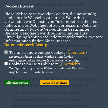
Bundestagsfraktion sprechen sich
Cookie Hinweis
geschlossen für die sofortige
Diese Webseite verwendet Cookies, die notwendig
sind, um die Webseite zu nutzen. Weiterhin
Aufhebung der Maskenpflicht an den
verwenden wir Dienste von Drittanbietern, die uns
Schulen des Landes aus. Ebenso
helfen, unser Webangebot zu verbessern (Website-
Optmierung). Für die Verwendung bestimmter
fordern die Parlamentarier den
Dienste, benötigen wir Ihre Einwilligung. Ihre
Einwilligung können Sie jederzeit widerrufen. Weitere
Verzicht auf verpflichtende Corona-
Informationen finden Sie in unserer
Datenschutzerklärung
.
Tests für Schüler und Kita-Kinder im
Land Brandenburg. Der Vorsitzende
Technisch notwendige Cookies (
Übersicht
)
Die notwendigen Cookies werden allein für den
der Landesgruppe Jens Koeppen MdB
ordnungsgemäßen Gebrauch der Webseite benötigt.
Cookies von Drittanbietern (
Übersicht
)
erklärt dazu:
Zur Optimierung unserer Webseite binden wir Dienste und
Angebote von Drittanbietern ein.
"Die Omikron-Variante und die geringe
Alle akzeptieren
Auswahl speichern
Krankenlast bei Kindern erlaubt es,
dass wir an allen Schulen auf die
Maskenpflicht verzichten. Ebenso
brauchen wir keine verpflichtenden