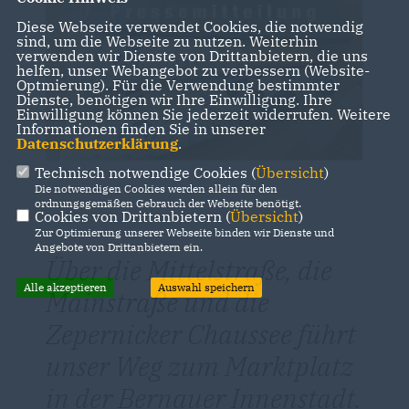
Diese Webseite verwendet Cookies, die notwendig
sind, um die Webseite zu nutzen. Weiterhin
verwenden wir Dienste von Drittanbietern, die uns
helfen, unser Webangebot zu verbessern (Website-
Optmierung). Für die Verwendung bestimmter
Dienste, benötigen wir Ihre Einwilligung. Ihre
Einwilligung können Sie jederzeit widerrufen. Weitere
Informationen finden Sie in unserer
Datenschutzerklärung
.
Technisch notwendige Cookies (
Übersicht
)
Die notwendigen Cookies werden allein für den
ordnungsgemäßen Gebrauch der Webseite benötigt.
Cookies von Drittanbietern (
Übersicht
)
Zur Optimierung unserer Webseite binden wir Dienste und
Angebote von Drittanbietern ein.
Über die Mittelstraße, die
Alle akzeptieren
Auswahl speichern
Mainstraße und die
Zepernicker Chaussee führt
unser Weg zum Marktplatz
in der Bernauer Innenstadt.