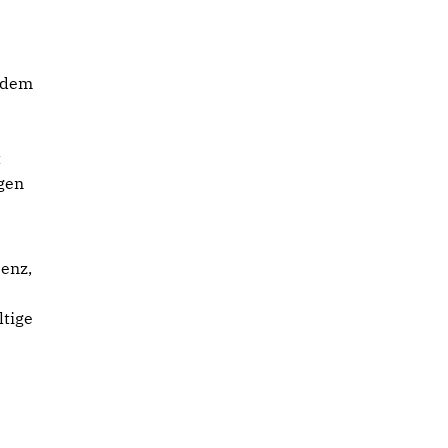
 dem
t
egen
senz,
ltige