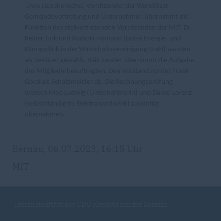
Uwe Liebehenschel, Vorsitzender der Wandlitzer
Gemeindevertretung und Unternehmer, übernimmt die
Funktion des stellvertretenden Vorsitzenden der MIT. Dr.
Reiner Jurk und Roderik Hömann (Leiter Energie- und
Klimapolitik in der Wirtschaftsvereinigung Stahl) wurden
als Beisitzer gewählt. Raik Sander übernimmt die Aufgabe
des Mitgliederbeauftragten. Den Vorstand rundet Frank
Goral als Schatzmeister ab. Die Rechnungsprüfung
werden Moa Ludwig (Unternehmerin) und Daniel Lorenz
(selbstständig im Elektrohandwerk) zukünftig
übernehmen.
Bernau, 06.07.2023, 16:15 Uhr
MIT
Internetauftritt des CDU Kreisverbandes Barnim