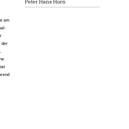
Peter Hans Horn
se am
al-
r
g der
.
ine
bei
hrend