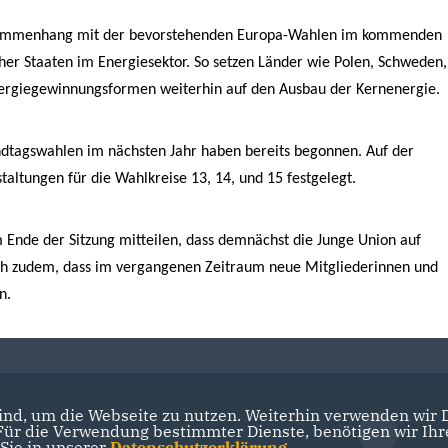
Zusammenhang mit der bevorstehenden Europa-Wahlen im kommenden
her Staaten im Energiesektor. So setzen Länder wie Polen, Schweden,
Energiegewinnungsformen weiterhin auf den Ausbau der Kernenergie.
ndtagswahlen im nächsten Jahr haben bereits begonnen. Auf der
altungen für die Wahlkreise 13, 14, und 15 festgelegt.
m Ende der Sitzung mitteilen, dass demnächst die Junge Union auf
ich zudem, dass im vergangenen Zeitraum neue Mitgliederinnen und
en.
nd, um die Webseite zu nutzen. Weiterhin verwenden wir Di
r die Verwendung bestimmter Dienste, benötigen wir Ihre 
CDU Brandenburg
 Sie in unserer
Datenschutzerklärung
.