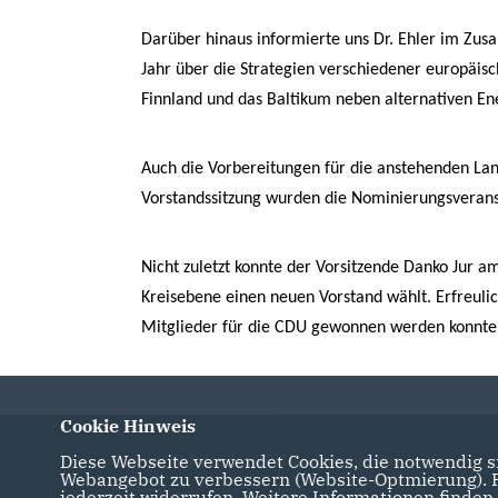
Darüber hinaus informierte uns Dr. Ehler im 
Jahr über die Strategien verschiedener europäisc
Finnland und das Baltikum neben alternativen 
Auch die Vorbereitungen für die anstehenden La
Vorstandssitzung wurden die Nominierungsveranst
Nicht zuletzt konnte der Vorsitzende Danko Jur a
Kreisebene einen neuen Vorstand wählt. Erfreul
Mitglieder für die CDU gewonnen werden konnt
Cookie Hinweis
Diese Webseite verwendet Cookies, die notwendig si
Internetauftritt des CDU Kreisverbandes
Webangebot zu verbessern (Website-Optmierung). Fü
Barnim
jederzeit widerrufen. Weitere Informationen finden