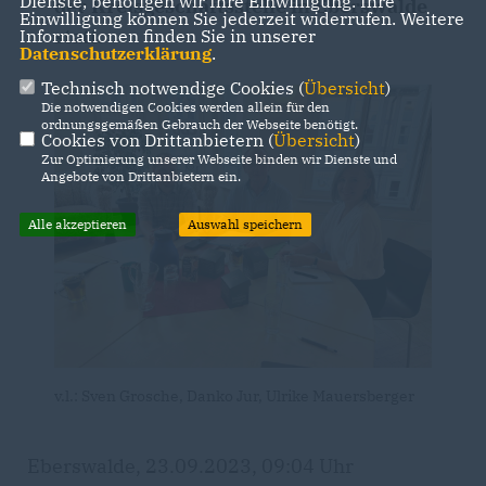
Dienste, benötigen wir Ihre Einwilligung. Ihre
der Kreisgeschäftsstelle in Eberswalde
Einwilligung können Sie jederzeit widerrufen. Weitere
statt.
Informationen finden Sie in unserer
Datenschutzerklärung
.
Technisch notwendige Cookies (
Übersicht
)
Die notwendigen Cookies werden allein für den
ordnungsgemäßen Gebrauch der Webseite benötigt.
Cookies von Drittanbietern (
Übersicht
)
Zur Optimierung unserer Webseite binden wir Dienste und
Angebote von Drittanbietern ein.
Alle akzeptieren
Auswahl speichern
v.l.: Sven Grosche, Danko Jur, Ulrike Mauersberger
Eberswalde, 23.09.2023, 09:04 Uhr