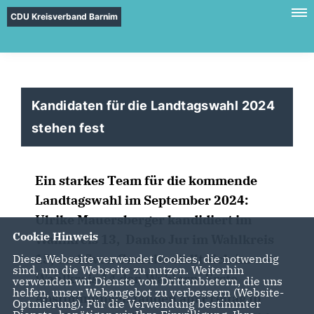
CDU Kreisverband Barnim
Kandidaten für die Landtagswahl 2024
stehen fest
Ein starkes Team für die kommende
Landtagswahl im September 2024:
Ulrike Mauersberger kandidiert im
Cookie Hinweis
Wahlkreis 13, Danko Jur im Wahlkreis
15, und Sven Grosche stellt sich im
Diese Webseite verwendet Cookies, die notwendig
sind, um die Webseite zu nutzen. Weiterhin
Wahlkreis 14 den Wählern. Erste
verwenden wir Dienste von Drittanbietern, die uns
helfen, unser Webangebot zu verbessern (Website-
Abstimmungen fanden am Freitag in
Optmierung). Für die Verwendung bestimmter