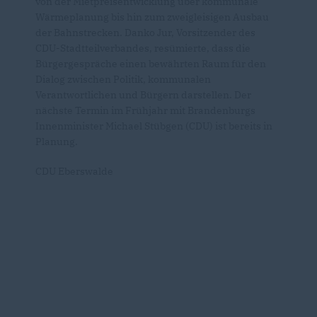
von der Mietpreisentwicklung über kommunale
Wärmeplanung bis hin zum zweigleisigen Ausbau
der Bahnstrecken. Danko Jur, Vorsitzender des
CDU-Stadtteilverbandes, resümierte, dass die
Bürgergespräche einen bewährten Raum für den
Dialog zwischen Politik, kommunalen
Verantwortlichen und Bürgern darstellen. Der
nächste Termin im Frühjahr mit Brandenburgs
Innenminister Michael Stübgen (CDU) ist bereits in
Planung.
CDU Eberswalde