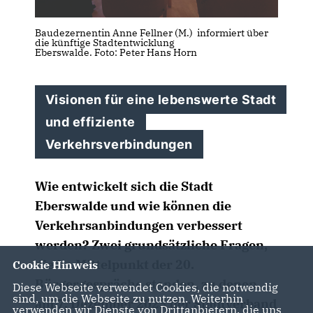
Baudezernentin Anne Fellner (M.) informiert über
die künftige Stadtentwicklung
Eberswalde. Foto: Peter Hans Horn
Visionen für eine lebenswerte Stadt
und effiziente
Verkehrsverbindungen
Wie entwickelt sich die Stadt
Eberswalde und wie können die
Verkehrsanbindungen verbessert
werden? Zwei grundsätzliche Fragen,
die im Mittelpunkt der 20.
Cookie Hinweis
Bürgergespräche standen, zu denen
Diese Webseite verwendet Cookies, die notwendig
sind, um die Webseite zu nutzen. Weiterhin
am 7. Dezember 2023 der Stadtverband
verwenden wir Dienste von Drittanbietern, die uns