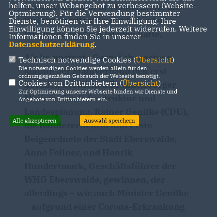
helfen, unser Webangebot zu verbessern (Website-
der CDU unter dem Thema „Jetzt die
Optmierung). Für die Verwendung bestimmter
Weichen stellen“ in das Café „Am
Dienste, benötigen wir Ihre Einwilligung. Ihre
Einwilligung können Sie jederzeit widerrufen. Weitere
Weidendamm“ eingeladen hatte.
Informationen finden Sie in unserer
Datenschutzerklärung
.
Als kompetente Gesprächspartner
Technisch notwendige Cookies (
Übersicht
)
Die notwendigen Cookies werden allein für den
konnte der Stadtverband den erst
ordnungsgemäßen Gebrauch der Webseite benötigt.
Cookies von Drittanbietern (
Übersicht
)
kürzlich berufenen Brandenburger
Zur Optimierung unserer Webseite binden wir Dienste und
Minister für Infrastruktur und
Angebote von Drittanbietern ein.
Landesplanung, Rainer Genilke (CDU),
Alle akzeptieren
Auswahl speichern
die Baudezernentin und Erste
Beigeordnete der Stadt Eberswalde,
Anne Fellner, und Henrik
Hundertmark, Geschäftsführer der
WHG Eberswalde, gewinnen, der
allerdings – wie auch Minister Genilke
– aufgrund einer Corona-Erkrankung