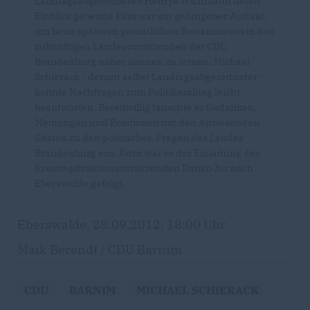
Landtagsabgeordneten Henryk Wichmann tiefen
Einblick gebende Film war ein gelungener Auftakt,
um beim späteren gemütlichen Beisammensein den
zukünftigen Landesvorsitzenden der CDU
Brandenburg näher kennen zu lernen. Michael
Schierack - derzeit selbst Landtagsabgeordneter -
konnte Nachfragen zum Politikeralltag leicht
beantworten. Bereitwillig tauschte er Gedanken,
Meinungen und Positionen mit den Anwesenden
Gästen zu den politischen Fragen des Landes
Brandenburg aus. Gern war er der Einladung des
Kreistagsfraktionsvorsitzenden Danko Jur nach
Eberswalde gefolgt.
Eberswalde, 28.09.2012, 18:00 Uhr
Maik Berendt / CDU Barnim
CDU
BARNIM
MICHAEL SCHIERACK