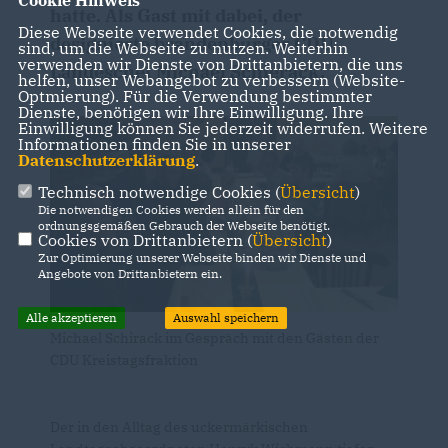
Cookie Hinweis
hatte. Als Gast mit dabei, der
Diese Webseite verwendet Cookies, die notwendig
designierte brandenburger CDU
sind, um die Webseite zu nutzen. Weiterhin
verwenden wir Dienste von Drittanbietern, die uns
Landeschef Michael Schierack.
helfen, unser Webangebot zu verbessern (Website-
Optmierung). Für die Verwendung bestimmter
Dienste, benötigen wir Ihre Einwilligung. Ihre
Einwilligung können Sie jederzeit widerrufen. Weitere
Informationen finden Sie in unserer
Datenschutzerklärung
.
Technisch notwendige Cookies (
Übersicht
)
Die notwendigen Cookies werden allein für den
ordnungsgemäßen Gebrauch der Webseite benötigt.
Cookies von Drittanbietern (
Übersicht
)
Zur Optimierung unserer Webseite binden wir Dienste und
Angebote von Drittanbietern ein.
Alle akzeptieren
Auswahl speichern
Michael Schirack im Gespräch mit den Gästen der
CDU Kreistagsfraktion
Der in den Alltag des uckermärkischen