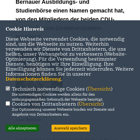
Bernauer Ausbildungs- und
Studienbörse einen Namen gemacht hat,
von den Mitgliedern der beiden CDU-
Verbände zum Direktkandidaten
Cookie Hinweis
bestimmt.
Diese Webseite verwendet Cookies, die notwendig
sind, um die Webseite zu nutzen. Weiterhin
verwenden wir Dienste von Drittanbietern, die uns
helfen, unser Webangebot zu verbessern (Website-
Optmierung). Für die Verwendung bestimmter
Dienste, benötigen wir Ihre Einwilligung. Ihre
Einwilligung können Sie jederzeit widerrufen. Weitere
Informationen finden Sie in unserer
Datenschutzerklärung
.
Technisch notwendige Cookies (
Übersicht
)
Die notwendigen Cookies werden allein für den
ordnungsgemäßen Gebrauch der Webseite benötigt.
Cookies von Drittanbietern (
Übersicht
)
Zur Optimierung unserer Webseite binden wir Dienste und
Angebote von Drittanbietern ein.
Uwe Bartsch
Alle akzeptieren
Auswahl speichern